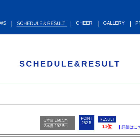
WS
CHEER
GALLERY
P
SCHEDULE＆RESULT
SCHEDULE&RESULT
POINT
RESULT
1本目 168.5m
282.5
2本目 192.5m
11位
[ 詳細はこち