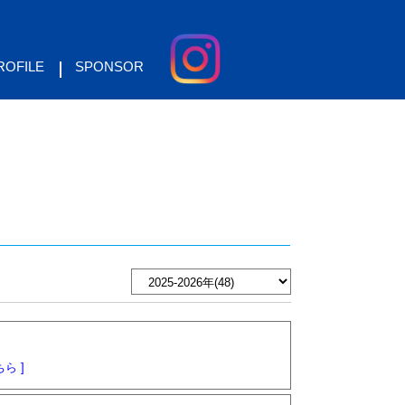
ROFILE
SPONSOR
ら ]